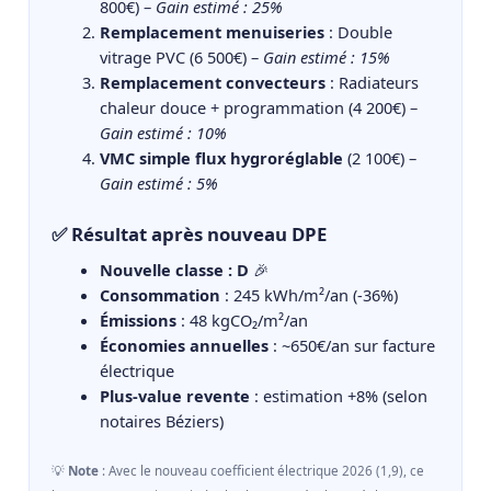
800€) –
Gain estimé : 25%
Remplacement menuiseries
: Double
vitrage PVC (6 500€) –
Gain estimé : 15%
Remplacement convecteurs
: Radiateurs
chaleur douce + programmation (4 200€) –
Gain estimé : 10%
VMC simple flux hygroréglable
(2 100€) –
Gain estimé : 5%
✅ Résultat après nouveau DPE
Nouvelle classe : D
🎉
Consommation
: 245 kWh/m²/an (-36%)
Émissions
: 48 kgCO₂/m²/an
Économies annuelles
: ~650€/an sur facture
électrique
Plus-value revente
: estimation +8% (selon
notaires Béziers)
💡
Note
: Avec le nouveau coefficient électrique 2026 (1,9), ce