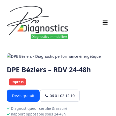
Aller
au
contenu
DPE Béziers – RDV 24-48h
Express
Devis gratuit
📞 06 01 02 12 10
Diagnostiqueur certifié & assuré
Rapport opposable sous 24-48h