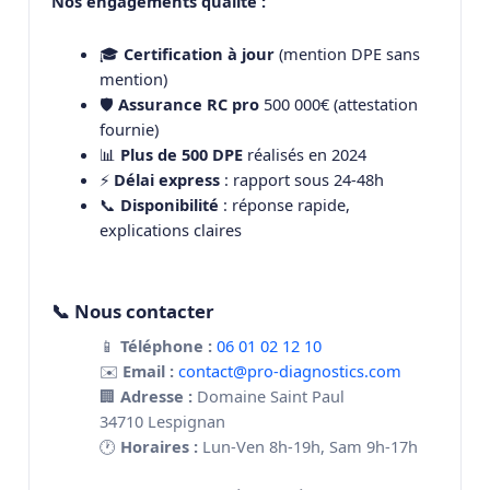
Nos engagements qualité :
🎓
Certification à jour
(mention DPE sans
mention)
🛡️
Assurance RC pro
500 000€ (attestation
fournie)
📊
Plus de 500 DPE
réalisés en 2024
⚡
Délai express
: rapport sous 24-48h
📞
Disponibilité
: réponse rapide,
explications claires
📞 Nous contacter
📱
Téléphone :
06 01 02 12 10
✉️
Email :
contact@pro-diagnostics.com
🏢
Adresse :
Domaine Saint Paul
34710 Lespignan
🕐
Horaires :
Lun-Ven 8h-19h, Sam 9h-17h