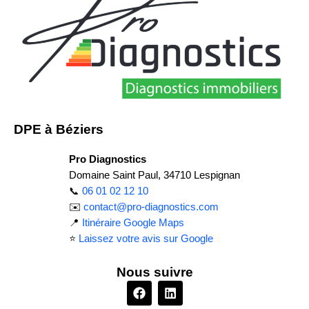
DPE à Béziers
Pro Diagnostics
Domaine Saint Paul, 34710 Lespignan
📞
06 01 02 12 10
✉️
contact@pro-diagnostics.com
📍
Itinéraire Google Maps
⭐
Laissez votre avis sur Google
Nous suivre
F
L
a
i