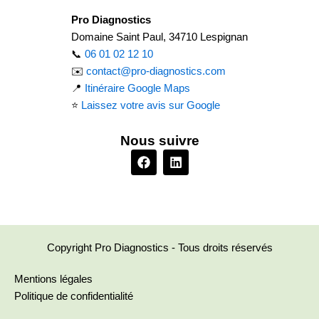
Pro Diagnostics
Domaine Saint Paul, 34710 Lespignan
📞
06 01 02 12 10
✉️
contact@pro-diagnostics.com
📍
Itinéraire Google Maps
⭐
Laissez votre avis sur Google
Nous suivre
F
L
a
i
c
n
e
k
b
e
o
d
o
i
k
n
Copyright Pro Diagnostics - Tous droits réservés
Mentions légales
Politique de confidentialité